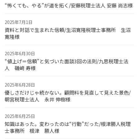
“怖くても、やる”が道を拓く/安藤税理士法人 安藤 尚志様
2025年7月1日
資料と対話で生まれた信頼/生沼寛隆税理士事務所 生沼
寛隆様
2025年6月30日
“値上げ＝信頼”と気づいた面談3回の法則/九思税理士法
人 磯﨑 寿様
2025年6月28日
優しさだけじゃ続かない。顧問料を見直して見えた景色/
朝宮税理士法人 永井 伸樹様
2025年6月25日
知識はあった。変わったのは“行動”だった/根津勝人税理
士事務所 根津 勝人様