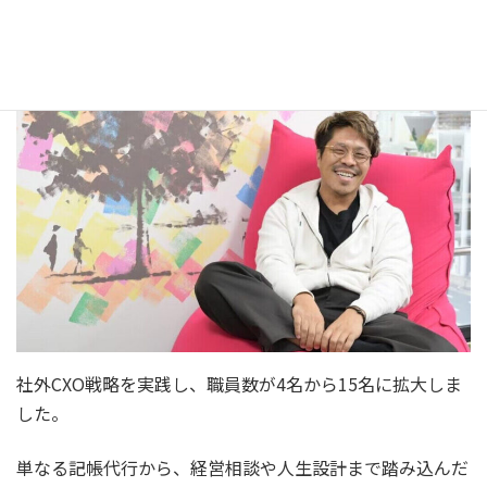
法人あすなろ 毛満勝彦様
最
2024年9月13日
2024年10月1日
終
更
新
日
時
:
社外CXO戦略を実践し、職員数が4名から15名に拡大しま
した。
単なる記帳代行から、経営相談や人生設計まで踏み込んだ